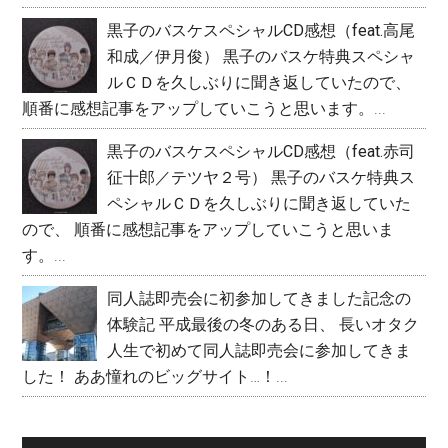
黒子のバスケスペシャルCD感想（feat.高尾
和成／伊月俊）
黒子のバスケ特典スペシャ
ルＣＤを久しぶりに聞き返していたので、
順番に感想記事をアップしていこうと思います。...
黒子のバスケスペシャルCD感想（feat.赤司
征十郎／テツヤ２号）
黒子のバスケ特典ス
ペシャルＣＤを久しぶりに聞き返していた
ので、 順番に感想記事をアップしていこうと思いま
す。...
同人誌即売会に初参加してきました記念の
体験記
平成最後の冬のある日、 長いオタク
人生で初めて同人誌即売会に参加してきま
した！ ああ憧れのビッグサイト…！...