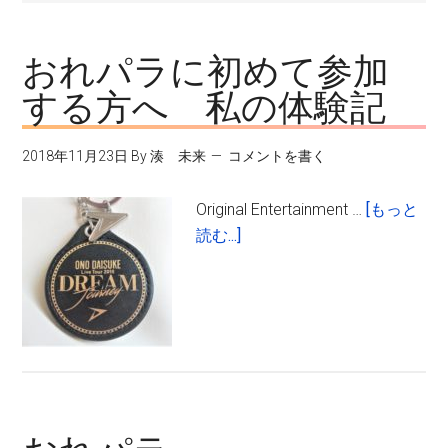
おれパラに初めて参加
する方へ 私の体験記
2018年11月23日
By
湊 未来
コメントを書く
Original Entertainment …
[もっと
about
読む...]
お
れ
パ
ラ
に
初
め
て