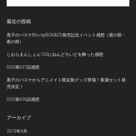
site
...
最近の投稿
黒子のバスケBlu-rayBOX&CD発売記念イベント感想（昼の部・
夜の部）
じおらまんしょん150にねんどろいどを飾った感想
DGS第637話感想
黒子のバスケからアニメイト限定新グッズ登場！黄瀬セット発
売決定！
DGS第636話感想
アーカイブ
2019年9月