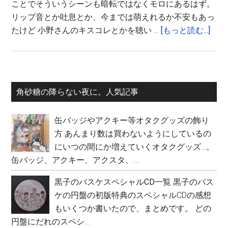
ことでそういうシーンも暗転ではなくモロにあるはず。
リップ音とか吐息とか、今までは萌えれるか不安もあっ
abou
たけど 小野さんのキスコレとかを聴い …
[もっと読む...]
い
じ
わ
る
最
角砂糖の降らない夜に。人気記事
MyM
初
を
缶バッジやアクキー等オタクグッズの飾り
や
の
方
あんまり数は買わないようにしているの
っ
サ
にいつの間にか増えていくオタクグッズ…。
て
イ
缶バッジ、アクキー、アクスタ、...
み
た
ド
黒子のバスケスペシャルCD一覧
黒子のバス
ケの円盤の初版特典のスペシャルCDの感想
バ
もいくつか書いたので、まとめです。 どの
ー
円盤にだれのスペシ...