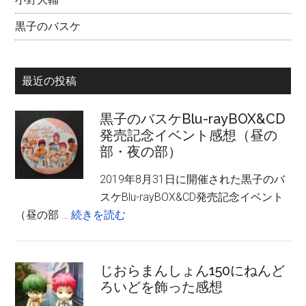
黒子のバスケ
最近の投稿
黒子のバスケBlu-rayBOX&CD
発売記念イベント感想（昼の
部・夜の部）
2019年8月31日に開催された黒子のバ
スケBlu-rayBOX&CD発売記念イベント
about
（昼の部 …
続きを読む
黒
子
の
じおらまんしょん150にねんど
ろいどを飾った感想
バ
ス