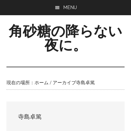
Skip
Skip
Skip
MENU
to
to
to
main
primary
footer
角砂糖の降らない
content
sidebar
夜に。
現在の場所：
ホーム
/
アーカイブ寺島卓篤
寺島卓篤