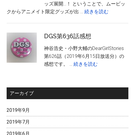
ろ
ッズ展開…！ ということで、ムービッ
の
い
about
クからアニメイト限定グッズが出 …
続きを読む
部）
ど
黒
を
子
飾
の
DGS第636話感想
っ
バ
神谷浩史・小野大輔のDearGirlStories
た
ス
第626話（2019年6月15日放送分）の
感
ケ
about
感想です。 …
続きを読む
想
か
DGS
ら
第
ア
636
ニ
アーカイブ
話
メ
感
イ
2019年9月
想
ト
限
2019年7月
定
2019年6月