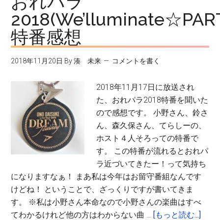
おれパラ
参
2018(We’lluminate☆PAR
加
特番感想
す
る
方
2018年11月20日
By
湊 未来
コメントを書く
へ
私
2018年11月17日に放送され
の
た、おれパラ2018特番を聞いた
体
ので感想です。 小野さん、鈴さ
験
ん、森久保さん、てらしーの、
記
ホスト４人そろっての特番で
す。 この特番が流れるとおれパ
ラ近づいてきたー！って気持ち
になりますなぁ！ まあ私は今年はお留守番組なんです
けどね！ ということで、ざっくりですが書いてきま
す。 ※私は小野さん本命なので小野さんの楽曲はすべ
about
てわかるけれど他の方はわからない曲 …
[もっと読む...]