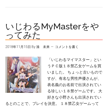
お
れ
パ
ラ
いじわるMyMasterをや
2018
ってみた
特
番
2018年11月15日
By
湊 未来
コメントを書く
感
想
「いじわるマイマスター」とい
うＰＣ版１８禁乙女ゲームを買
いました。 ちょっと古いもので
すが、有名な男性声優さんが、
表名義のお名前で出演されてい
る珍しい１８禁ゲームです。 大
好きな小野さんも出演されてい
るとのことで、プレイを決意。 １８禁乙女ゲームって