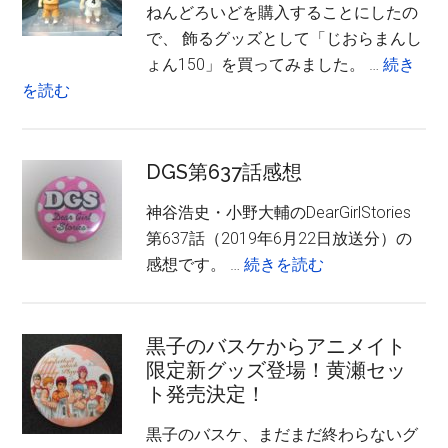
ねんどろいどを購入することにしたの
ケ
で、 飾るグッズとして「じおらまんし
Blu-
ょん150」を買ってみました。 …
続き
rayBOX&CD
about
を読む
発
じ
売
お
記
ら
DGS第637話感想
念
ま
イ
神谷浩史・小野大輔のDearGirlStories
ん
ベ
第637話（2019年6月22日放送分）の
し
ン
about
感想です。 …
続きを読む
ょ
ト
DGS
ん
感
第
150
想
637
黒子のバスケからアニメイト
に
（昼
限定新グッズ登場！黄瀬セッ
話
ね
の
ト発売決定！
感
ん
部・
想
ど
黒子のバスケ、まだまだ終わらないグ
夜