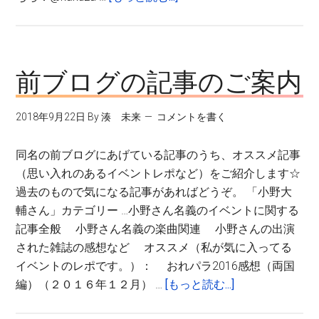
Twitter
の
公
式
前ブログの記事のご案内
ア
カ
2018年9月22日
By
湊 未来
コメントを書く
ウ
ン
同名の前ブログにあげている記事のうち、オススメ記事
ト
（思い入れのあるイベントレポなど）をご紹介します☆
を
過去のもので気になる記事があればどうぞ。 「小野大
作
輔さん」カテゴリー …小野さん名義のイベントに関する
り
記事全般 小野さん名義の楽曲関連 小野さんの出演
ま
された雑誌の感想など オススメ（私が気に入ってる
し
イベントのレポです。）： おれパラ2016感想（両国
た
about
編）（２０１６年１２月） …
[もっと読む...]
前