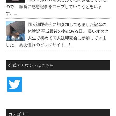
ので、 順番に感想記事をアップしていこうと思いま
す。...
同人誌即売会に初参加してきました記念の
体験記
平成最後の冬のある日、 長いオタク
人生で初めて同人誌即売会に参加してきま
した！ ああ憧れのビッグサイト…！...
公式アカウントはこちら
T
w
カテゴリー
i