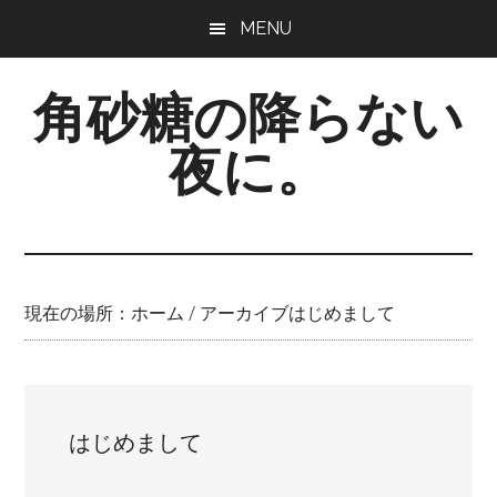
Skip
Skip
Skip
MENU
to
to
to
main
primary
footer
角砂糖の降らない
content
sidebar
夜に。
現在の場所：
ホーム
/
アーカイブはじめまして
はじめまして