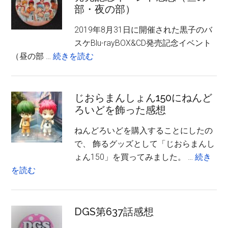
部・夜の部）
2019年8月31日に開催された黒子のバ
スケBlu-rayBOX&CD発売記念イベント
about
（昼の部 …
続きを読む
黒
子
の
じおらまんしょん150にねんど
ろいどを飾った感想
バ
ス
ねんどろいどを購入することにしたの
ケ
で、 飾るグッズとして「じおらまんし
Blu-
ょん150」を買ってみました。 …
続き
rayBOX&CD
about
を読む
発
じ
売
お
記
ら
DGS第637話感想
念
ま
イ