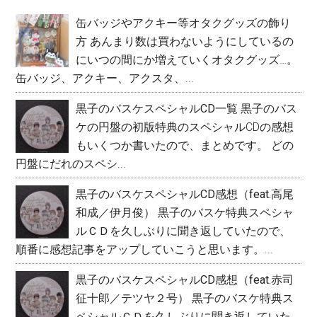
初
て。
缶バッジやアクキー等オタクグッズの飾り
の
方
あんまり数は買わないようにしているの
サ
にいつの間にか増えていくオタクグッズ…。
イ
缶バッジ、アクキー、アクスタ、...
ド
黒子のバスケスペシャルCD一覧
黒子のバス
ケの円盤の初版特典のスペシャルCDの感想
バ
もいくつか書いたので、まとめです。 どの
ー
円盤にだれのスペシ...
黒子のバスケスペシャルCD感想（feat.高尾
和成／伊月俊）
黒子のバスケ特典スペシャ
ルＣＤを久しぶりに聞き返していたので、
順番に感想記事をアップしていこうと思います。...
黒子のバスケスペシャルCD感想（feat.赤司
征十郎／テツヤ２号）
黒子のバスケ特典ス
ペシャルＣＤを久しぶりに聞き返していた