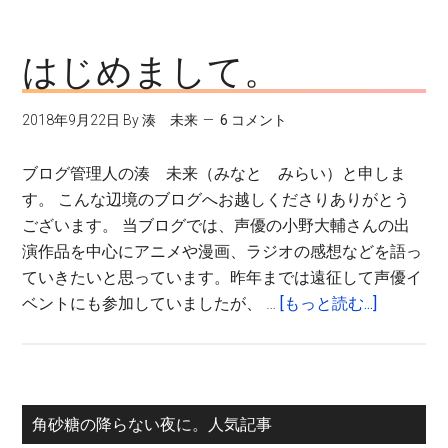
ブ
ロ
グ
はじめまして。
の
記
2018年9月22日
By
湊 未来
6 コメント
事
の
ブログ管理人の湊 未来（みなと みらい）と申しま
ご
す。 こんな辺境のブログへお越しくださりありがとう
案
ございます。 当ブログでは、声優の小野大輔さんの出
内
演作品を中心にアニメや漫画、ラジオの感想などを語っ
ていきたいと思っています。昨年までは遠征して声優イ
about
ベントにも参加していましたが、 …
[もっと読む...]
は
じ
め
ま
最
角砂糖の降らない夜に。人気記事
し