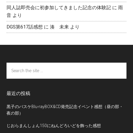
同人誌即売会に初参加してきました記念の体験記
に
雨
音
より
DGS第617話感想
に
湊 未来
より
Footer
Search
the
site
...
最近の投稿
黒子のバスケBlu-rayBOX&CD発売記念イベント感想（昼の部・
夜の部）
じおらまんしょん150にねんどろいどを飾った感想