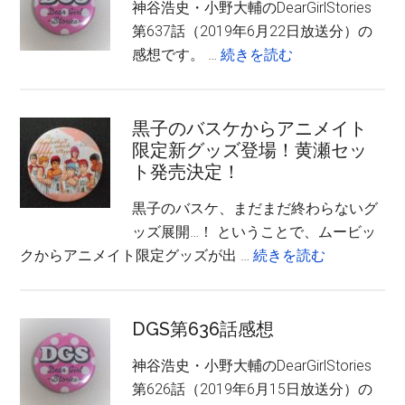
神谷浩史・小野大輔のDearGirlStories
ん
ベ
第637話（2019年6月22日放送分）の
し
ン
about
感想です。 …
続きを読む
ょ
ト
DGS
ん
感
第
150
想
637
黒子のバスケからアニメイト
に
（昼
限定新グッズ登場！黄瀬セッ
話
ね
の
ト発売決定！
感
ん
部・
想
ど
黒子のバスケ、まだまだ終わらないグ
夜
ろ
ッズ展開…！ ということで、ムービッ
の
い
about
クからアニメイト限定グッズが出 …
続きを読む
部）
ど
黒
を
子
飾
の
DGS第636話感想
っ
バ
神谷浩史・小野大輔のDearGirlStories
た
ス
第626話（2019年6月15日放送分）の
感
ケ