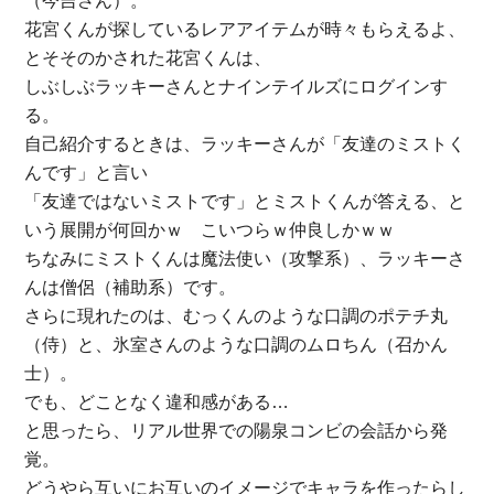
（今吉さん）。
花宮くんが探しているレアアイテムが時々もらえるよ、
とそそのかされた花宮くんは、
しぶしぶラッキーさんとナインテイルズにログインす
る。
自己紹介するときは、ラッキーさんが「友達のミストく
んです」と言い
「友達ではないミストです」とミストくんが答える、と
いう展開が何回かｗ こいつらｗ仲良しかｗｗ
ちなみにミストくんは魔法使い（攻撃系）、ラッキーさ
んは僧侶（補助系）です。
さらに現れたのは、むっくんのような口調のポテチ丸
（侍）と、氷室さんのような口調のムロちん（召かん
士）。
でも、どことなく違和感がある…
と思ったら、リアル世界での陽泉コンビの会話から発
覚。
どうやら互いにお互いのイメージでキャラを作ったらし