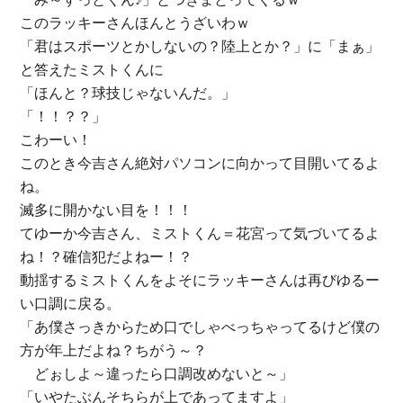
このラッキーさんほんとうざいわｗ
「君はスポーツとかしないの？陸上とか？」に「まぁ」
と答えたミストくんに
「ほんと？球技じゃないんだ。」
「！！？？」
こわーい！
このとき今吉さん絶対パソコンに向かって目開いてるよ
ね。
滅多に開かない目を！！！
てゆーか今吉さん、ミストくん＝花宮って気づいてるよ
ね！？確信犯だよねー！？
動揺するミストくんをよそにラッキーさんは再びゆるー
い口調に戻る。
「あ僕さっきからため口でしゃべっちゃってるけど僕の
方が年上だよね？ちがう～？
どぉしよ～違ったら口調改めないと～」
「いやたぶんそちらが上であってますよ」