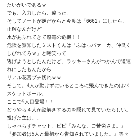
たいがいであるｗ
でも、入力したら、違った。
そしてノートが逆だからと今度は「6661」にしたら、
正解なんだけど
水があふれてきて感電の危機！！
危険を察知したミストくんは「ふはっバァーカ、仲良く
しびれてろｗ」と嘲笑って
逃げようとしたんだけど、ラッキーさんがつかんで道連
れにしたもんだから
リアル花宮ブチ切れｗｗ
そして。4人が動けずにいるところに飛んできたのはバ
スケットボール。
ここで5人目登場！！
どうやら４人が謎解きするのを隠れて見ていたらしい。
投げた主は。。
しゃべらずチャット。ピピ『みんな、ご苦労さま。』
『参加者は5人と最初から告知されていました。』等々