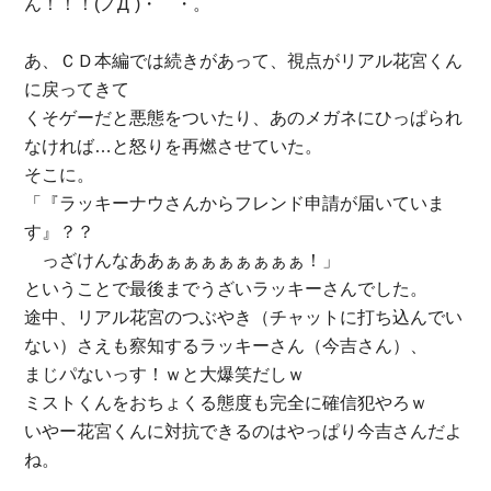
ん！！！(ノД`)・゜・。
あ、ＣＤ本編では続きがあって、視点がリアル花宮くん
に戻ってきて
くそゲーだと悪態をついたり、あのメガネにひっぱられ
なければ…と怒りを再燃させていた。
そこに。
「『ラッキーナウさんからフレンド申請が届いていま
す』？？
っざけんなああぁぁぁぁぁぁぁぁ！」
ということで最後までうざいラッキーさんでした。
途中、リアル花宮のつぶやき（チャットに打ち込んでい
ない）さえも察知するラッキーさん（今吉さん）、
まじパないっす！ｗと大爆笑だしｗ
ミストくんをおちょくる態度も完全に確信犯やろｗ
いやー花宮くんに対抗できるのはやっぱり今吉さんだよ
ね。