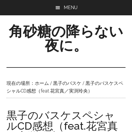
Skip
Skip
Skip
MENU
to
to
to
main
primary
footer
角砂糖の降らない
content
sidebar
夜に。
現在の場所：
ホーム
/
黒子のバスケ
/
黒子のバスケスペ
シャルCD感想（feat.花宮真／実渕玲央）
黒子のバスケスペシャ
ルCD感想（feat.花宮真