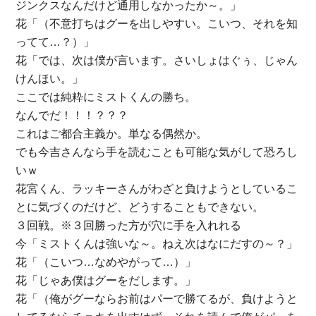
ジンクスなんだけど通用しなかったか～。」
花「（不意打ちはグーを出しやすい。こいつ、それを知
ってて…？）」
花「では、次は僕が言います。さいしょはぐぅ、じゃん
けんほい。」
ここでは純粋にミストくんの勝ち。
なんでだ！！！？？？
これはご都合主義か。単なる偶然か。
でも今吉さんなら手を読むことも可能な気がして恐ろし
いｗ
花宮くん、ラッキーさんがわざと負けようとしているこ
とに気づくのだけど、どうすることもできない。
３回戦。※３回勝った方が穴に手を入れれる
今「ミストくんは強いな～。ねえ次はなにだすの～？」
花「（こいつ…なめやがって…）」
花「じゃあ僕はグーをだします。」
花「（俺がグーならお前はパーで勝てるが、負けようと