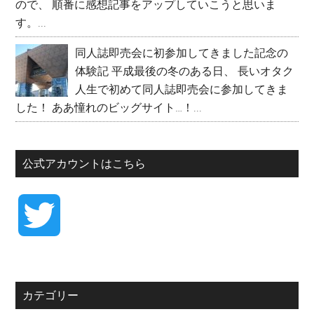
ので、 順番に感想記事をアップしていこうと思いま
す。...
同人誌即売会に初参加してきました記念の
体験記
平成最後の冬のある日、 長いオタク
人生で初めて同人誌即売会に参加してきま
した！ ああ憧れのビッグサイト…！...
公式アカウントはこちら
T
w
カテゴリー
i