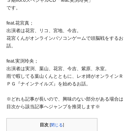
３期vol.6スペシャルCD「feat.実渕玲央」
です。
feat.花宮真；
出演者は花宮、リコ、宮地、今吉。
花宮くんがオンラインパソコンゲームで頭脳戦をするお
話。
feat.実渕玲央；
出演者は実渕、葉山、花宮、今吉、紫原、氷室。
雨で暇してる葉山くんとともに、レオ姉がオンラインＲ
ＰＧ『ナインテイルズ』を始めるお話。
※どれも記事が長いので、興味のない部分がある場合は
目次から該当記事へジャンプを推奨します※
目次
[
閉じる
]