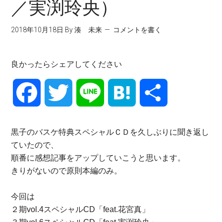
／実渕玲央）
2018年10月18日
By
湊 未来
コメントを書く
良かったらシェアしてください
Facebook
Twitter
Line
Hatena
共
有
黒子のバスケ特典スペシャルＣＤを久しぶりに聞き返し
ていたので、
順番に感想記事をアップしていこうと思います。
きりがないので原則本編のみ。
今回は
２期vol.4スペシャルCD「feat.花宮真」