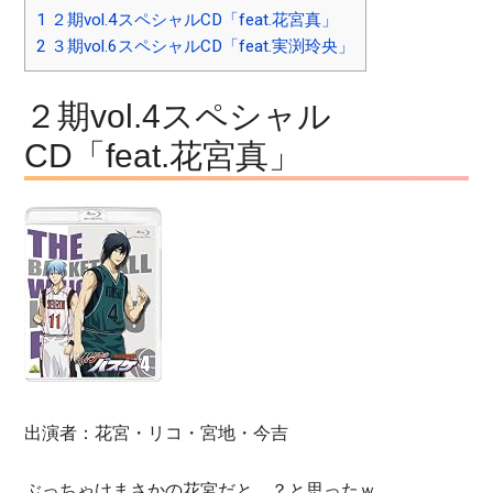
1
２期vol.4スペシャルCD「feat.花宮真」
2
３期vol.6スペシャルCD「feat.実渕玲央」
２期vol.4スペシャル
CD「feat.花宮真」
出演者：花宮・リコ・宮地・今吉
ぶっちゃけまさかの花宮だと…？と思ったｗ