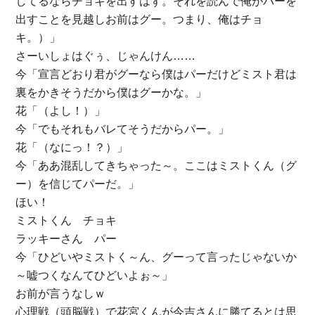
してるならチョキを出すはず。それを読んで俺がパーを
出すことを見越しお前はグー。つまり、俺はチョ
キ。）」
さーいしょはぐぅ、じゃんけん……
今「宣言どおり君がグーなら僕はパーだけどミスト君は
裏をかきそうだから僕はグーかな。」
花「（よし！）」
今「でもそれもバレてそうだからパー。」
花「（なにっ！？）」
今「ああ混乱してきちゃった～。ここはミストくん（グ
ー）を信じてパーだ。」
ほい！
ミストくん チョキ
ラッキーさん パー
今「ひどいやミストく～ん、グーって言ったじゃないか
～嘘つくなんてひどいよぉ～」
お前が言うなしｗ
心理戦（頭脳戦）で花宮くんが今吉さんに勝てるとは思