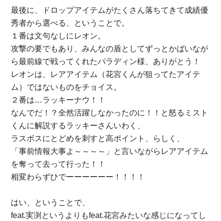
最後に、ドロップアイテムがたくさん落ちてきて成績優
秀者から選べる、ということで。
１番は文句なしにレオン。
攻撃の要でもあり、みんなの盾としてずっとかばいなが
ら最前線で戦ってくれたパラディン様、ありがとう！
レオンは、レアアイテム（花宮くんが狙ってたアイテ
ム）ではないものをチョイス。
２番は…ラッキーナウ！！
なんでだ！？全然活躍しなかったのに！！と怒るミスト
くんに解説するラッキーさんいわく、
ラスボスにとどめを刺すと高ポイント、らしく、
「事前情報大事よ～～～～」と言いながらレアアイテム
を奪って去って行った！！
相変わらずひでーーーーーー！！！！
はい、ということで、
feat.実渕というよりもfeat.花宮みたいな感じになってし