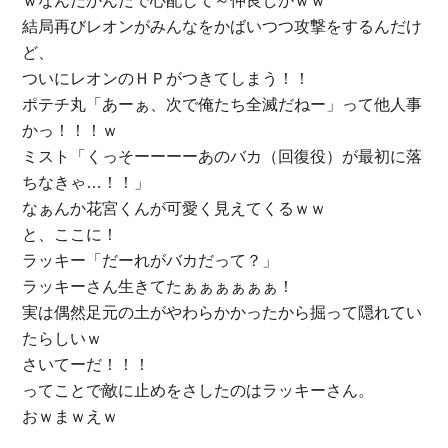
ｗなんだかんだで心配して～仲良しかｗｗ
結局再びレオンがみんなをかばいつつ攻撃をするんだけ
ど、
ついにレオンのＨＰがつきてしまう！！
ポテチ丸「あーぁ、次で俺たち全滅だねー」って他人事
かっ！！！ｗ
ミスト「くっそーーーーあのバカ（回復役）が最初に落
ちなきゃ…！！」
なぁんか花宮くんが可愛く見えてくるｗｗ
と、ここに！
ラッキー「だーれがバカだって？」
ラッキーさん生きてたぁぁぁぁぁぁ！
実は偶然足元の土がやわらかかったから掘って隠れてい
たらしいｗ
さいてーだ！！！
ってことで敵に止めをさしたのはラッキーさん。
おｗまｗえｗ