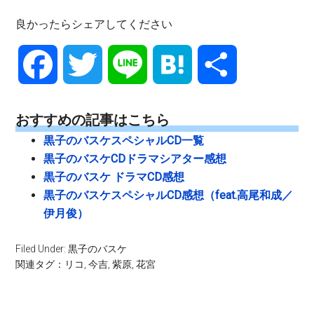
良かったらシェアしてください
Facebook
Twitter
Line
Hatena
共
有
おすすめの記事はこちら
黒子のバスケスペシャルCD一覧
黒子のバスケCDドラマシアター感想
黒子のバスケ ドラマCD感想
黒子のバスケスペシャルCD感想（feat.高尾和成／
伊月俊）
Filed Under:
黒子のバスケ
関連タグ：
リコ
,
今吉
,
紫原
,
花宮