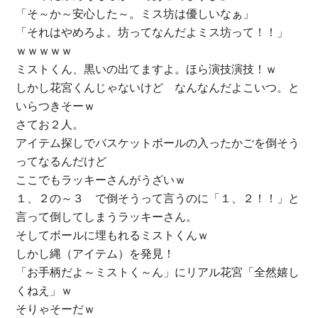
「そ～か～安心した～。ミス坊は優しいなぁ」
「それはやめろよ。坊ってなんだよミス坊って！！」
ｗｗｗｗｗ
ミストくん、黒いの出てますよ。ほら演技演技！ｗ
しかし花宮くんじゃないけど なんなんだよこいつ。と
いらつきそーｗ
さてお２人。
アイテム探しでバスケットボールの入ったかごを倒そう
ってなるんだけど
ここでもラッキーさんがうざいｗ
１、２の～３ で倒そうって言うのに「１、２！！」と
言って倒してしまうラッキーさん。
そしてボールに埋もれるミストくんｗ
しかし縄（アイテム）を発見！
「お手柄だよ～ミストく～ん」にリアル花宮「全然嬉し
くねえ」ｗ
そりゃそーだｗ