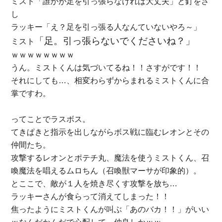
ミスト「誰かが足を引っ張らなければ大丈夫」と釘をさ
し
ラッキー「え？足を引っ張る人なんていないやろ～」
「足。引っ張らないでくださいね？」
ミスト
ｗｗｗｗｗｗｗｗ
うん。ミストくんは気づいてるね！！さすがです！！
それにしても…、相変わらずからまれるミストくんに合
掌ですわ。
ってことでラスボス。
てきぱきと指示を出しながらボス戦に臨むレオンとその
仲間たち。
攻撃するレオンとポテチ丸、魔法を使うミストくん、召
喚魔法を唱えるムロちん（召喚獣マーサが印象的）。
とここで、敵が１人を焼き尽くす攻撃を放ち…
ラッキーさんが食らって消えてしまった！！
焦ったようにミストくんが叫ぶ「あのバカ！！」がいい