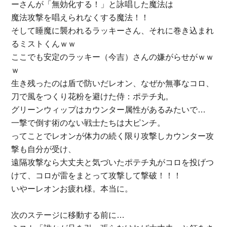
ーさんが「無効化する！」と詠唱した魔法は
魔法攻撃を唱えられなくする魔法！！
そして睡魔に襲われるラッキーさん、それに巻き込まれ
るミストくんｗｗ
ここでも安定のラッキー（今吉）さんの嫌がらせがｗｗ
ｗ
生き残ったのは盾で防いだレオン、なぜか無事なコロ、
刀で風をつくり花粉を避けた侍：ポテチ丸。
グリーンウィップはカウンター属性があるみたいで…
一撃で倒す術のない戦士たちは大ピンチ。
ってことでレオンが体力の続く限り攻撃しカウンター攻
撃も自分が受け、
遠隔攻撃なら大丈夫と気づいたポテチ丸がコロを投げつ
けて、コロが雷をまとって攻撃して撃破！！！
いやーレオンお疲れ様。本当に。
次のステージに移動する前に…