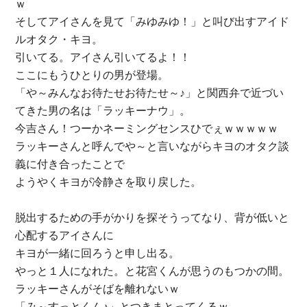
ｗ
そしてアイさんを見て「みゆみゆ！」と叫び出すアイド
ルオタク・キヨ。
引いてる。アイさん引いてるよ！！
ここにもうひとりの男が登場。
「や～みんなお待たせお待たせ～♪」と関西弁で近づい
てきた男の名は「ラッキーナウ」。
今吉さん！つーかネーミングセンスひでぇｗｗｗｗｗ
ラッキーさんと呼んでや～と言いながらキヨのオタク談
義に付き合ったことで
ようやくキヨが冷静さを取り戻した。
脱出するための手がかりを探そうってなり、背が低いと
心配するアイさんに
キヨが一緒に回ろうと申し出る。
やっと１人になれた。と花宮くんが思うのもつかの間。
ラッキーさんがそばを離れないｗ
「み～すっとくん♪」とつきまとってくるｗ