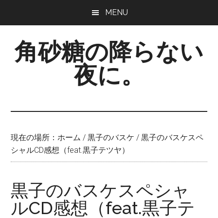
Skip
Skip
Skip
MENU
to
to
to
main
primary
footer
角砂糖の降らない
content
sidebar
夜に。
現在の場所：
ホーム
/
黒子のバスケ
/
黒子のバスケスペ
シャルCD感想（feat.黒子テツヤ）
黒子のバスケスペシャ
ルCD感想（feat.黒子テ