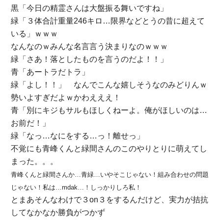
黒「今日の精霊さんは大盤振る舞いですね」
緑「３体合計重量246キロ…限界などとうの昔に超えて
いる」ｗｗｗ
なんなのｗみんな名言言う決まりなのｗｗｗ
緑「さあ！落としたものを言うのだよ！！」
青「あートラだトラ」
緑「よし！！」 なんでこんな嬉しそうなのみどりんｗ
勢いよすぎだよｗかわえええ！
青「別にキジもサルもほしくねーよ。俺がほしいのは…
お前だ！」
緑「なっ…なにをする…っ！離せっ」
不覚にも青峰くんと緑間さんのこのやりとりに萌えてし
まった。。。
青峰くんと緑間さんか…青緑…いやそこじゃない！組み合わせの問題
じゃない！私は…mdak…！しっかりしろ私！
とまあそんなわけで３on３をするんだけど、実力が拮抗
してなかなか勝負がつかず