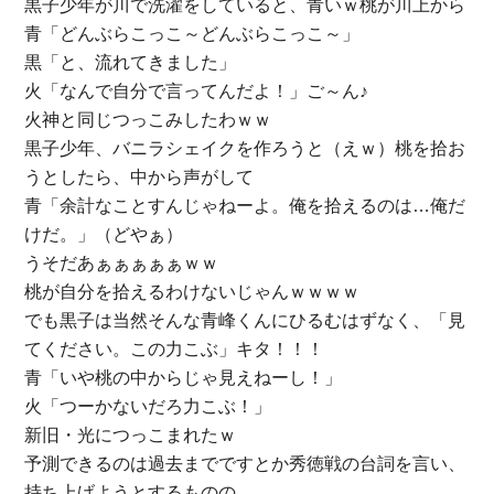
黒子少年が川で洗濯をしていると、青いｗ桃が川上から
青「どんぶらこっこ～どんぶらこっこ～」
黒「と、流れてきました」
火「なんで自分で言ってんだよ！」ご～ん♪
火神と同じつっこみしたわｗｗ
黒子少年、バニラシェイクを作ろうと（えｗ）桃を拾お
うとしたら、中から声がして
青「余計なことすんじゃねーよ。俺を拾えるのは…俺だ
けだ。」（どやぁ）
うそだあぁぁぁぁぁｗｗ
桃が自分を拾えるわけないじゃんｗｗｗｗ
でも黒子は当然そんな青峰くんにひるむはずなく、「見
てください。この力こぶ」キタ！！！
青「いや桃の中からじゃ見えねーし！」
火「つーかないだろ力こぶ！」
新旧・光につっこまれたｗ
予測できるのは過去までですとか秀徳戦の台詞を言い、
持ち上げようとするものの…