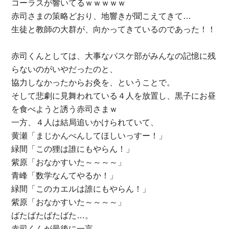
コーラスが響いてるｗｗｗｗｗ
赤司さまの策略どおり、地響きが聞こえてきて…
生徒と教師の大群が、向かってきているのであった！！
赤司くんとしては、大事なバスケ部がみんなの記憶に残
らないのがいやだったのと、
協力しなかったからお灸を、ということで。
そして悲劇に見舞われている４人を放置し、黒子にお昼
を食べようと誘う赤司さまｗ
一方、４人は結局追いかけられていて、
黄瀬「まじかんべんしてほしいっすー！」
緑間「この狸は誰にもやらん！」
紫原「おなかすいた～～～～」
青峰「数学なんてやるか！」
緑間「このカエルは誰にもやらん！」
紫原「おなかすいた～～～～」
ばたばたばたばた…。
赤司くんが最後に一言。