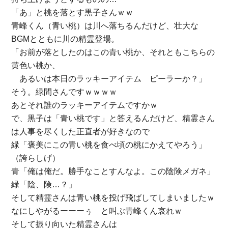
「あ」と桃を落とす黒子さんｗｗ
青峰くん（青い桃）は川へ落ちるんだけど、壮大な
BGMとともに川の精霊登場。
「お前が落としたのはこの青い桃か、それともこちらの
黄色い桃か、
あるいは本日のラッキーアイテム ピーラーか？」
そう。緑間さんですｗｗｗｗ
あとそれ誰のラッキーアイテムですかｗ
で、黒子は「青い桃です」と答えるんだけど、精霊さん
は人事を尽くした正直者が好きなので
緑「褒美にこの青い桃を食べ頃の桃にかえてやろう」
（誇らしげ）
青「俺は俺だ。勝手なことすんなよ。この陰険メガネ」
緑「陰、険…？」
そして精霊さんは青い桃を投げ飛ばしてしまいましたｗ
なにしやがるーーーぅ と叫ぶ青峰くん哀れｗ
そして振り向いた精霊さんは