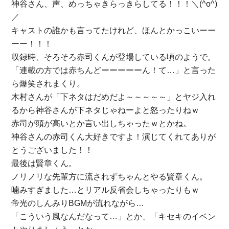
神谷さん、声、めっちゃきらっきらしてる！！！＼(^o^)
／
キャストの誰かも言ってたけれど、ほんとかっこいーー
ーー！！！
収録時、そろそろ赤司くんが登場している頃のようで。
「連載の方では赤ちんどーーーーーん！て…」と言った
ら爆笑されまくり。
木村さんが「下ネタはだめだよ～～～～～」とヤジ入れ
るから神谷さんが下ネタじゃねーよと怒ったりねｗ
赤司が頭が高いとか言い出しちゃったｗとかね。
神谷さんの赤司くん大好きですよ！演じてくれてありが
とうございました！！
最後は賢章くん。
ノリノリな先輩方に流されずちゃんとやる賢章くん。
噛みすぎました…とリアル反省会しちゃったりもｗ
帝光のしんみりBGMが流れながら…
「こういう風なんだなって…」とか、「キセキのイベン