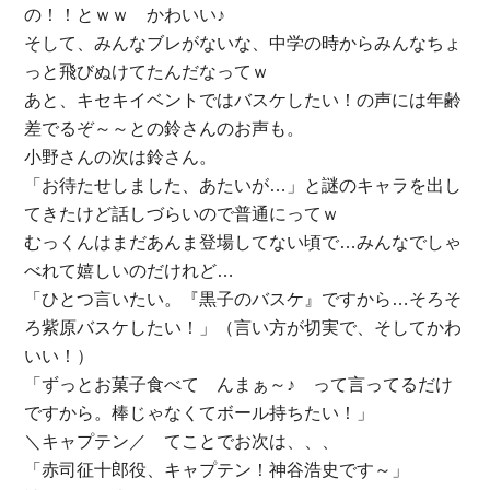
の！！とｗｗ かわいい♪
そして、みんなブレがないな、中学の時からみんなちょ
っと飛びぬけてたんだなってｗ
あと、キセキイベントではバスケしたい！の声には年齢
差でるぞ～～との鈴さんのお声も。
小野さんの次は鈴さん。
「お待たせしました、あたいが…」と謎のキャラを出し
てきたけど話しづらいので普通にってｗ
むっくんはまだあんま登場してない頃で…みんなでしゃ
べれて嬉しいのだけれど…
「ひとつ言いたい。『黒子のバスケ』ですから…そろそ
ろ紫原バスケしたい！」（言い方が切実で、そしてかわ
いい！）
「ずっとお菓子食べて んまぁ～♪ って言ってるだけ
ですから。棒じゃなくてボール持ちたい！」
＼キャプテン／ てことでお次は、、、
「赤司征十郎役、キャプテン！神谷浩史です～」