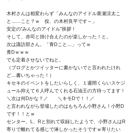
木村さんは相変わらず「みんなのアイドル黄瀬涼太こ
と……こと？ｗ 役、の木村良平です～」
安定の“みんなのアイドル”挨拶！
そして、赤司と掛け合えたのが楽しかった！と。
次は諏訪部さん。「青Dこと…」ってｗ
青Dｗｗｗ
でも定着させないでねと。
（ブログとかツイッターに書かないでと言われたけれ
ど…書いちゃった！）
キセキのイベントをしたいらしく、１週間くらいスケジ
ュール抑えて６人呼んでくれる石油王の方待ってます！
＼次は何Dかな？／ ＼キモDで！！／
と言われながら登場したのはもちろん小野さん！小野D
です！！とｗ
センター、L、Rと別れて収録したようで、小野さんはR
寄りで離れてる感じで淋しかったそうですｗ寄りたい