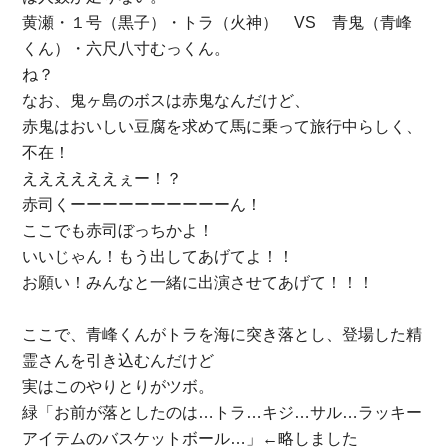
黄瀬・１号（黒子）・トラ（火神） VS 青鬼（青峰
くん）・六尺八寸むっくん。
ね？
なお、鬼ヶ島のボスは赤鬼なんだけど、
赤鬼はおいしい豆腐を求めて馬に乗って旅行中らしく、
不在！
ええええええぇー！？
赤司くーーーーーーーーーーん！
ここでも赤司ぼっちかよ！
いいじゃん！もう出してあげてよ！！
お願い！みんなと一緒に出演させてあげて！！！
ここで、青峰くんがトラを海に突き落とし、登場した精
霊さんを引き込むんだけど
実はこのやりとりがツボ。
緑「お前が落としたのは…トラ…キジ…サル…ラッキー
アイテムのバスケットボール…」←略しました