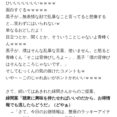
ひいいいいいいいｗｗｗｗ
面白すぐるｗｗｗｗｗ
黒子が…無表情な顔で乱暴なこと言ってると想像する
と…笑わずにはいられないｗ
単なるおどしだよ！
目立つとか、聞くとか、そういうことじゃないよ青峰く
んｗｗｗｗ
黒子が、僕はそんな乱暴な言葉、使いません。と怒ると
青峰くん「そこは背伸びしろよ～」、黒子「僕の背伸び
はそんなところじゃないです。」
そしてむっくんの気の抜けたコメントもｗ
いや～～このじゃれあいがホントかわいいｗｗｗｗ
さて、続いてはあきれた緑間さんからのご提案。
緑間案「聴衆に興味を持たせればいいのだから、お得情
報でも流したらどうだ」（どやぁ）
→「さて、今日のお徳情報は、蟹座のラッキーアイテ