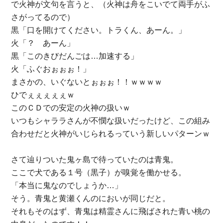
で火神が文句を言うと、（火神は舟をこいでて両手がふ
さがってるので）
黒「口を開けてください。トラくん、あーん。」
火「？ あーん」
黒「このきびだんごは…加速する」
火「ふぐおぉぉぉ！」
まさかの、いぐないとぉぉぉ！！ｗｗｗｗ
ひでぇぇぇぇぇｗ
このＣＤでの安定の火神の扱いｗ
いつもシャララさんが不憫な扱いだったけど、この組み
合わせだと火神がいじられるっていう新しいパターンｗ
さて辿りついた鬼ヶ島で待っていたのは青鬼。
ここで犬である１号（黒子）が嗅覚を働かせる。
「本当に鬼なのでしょうか…」
そう。青鬼と黄瀬くんのにおいが同じだと。
それもそのはず、青鬼は精霊さんに飛ばされた青い桃の