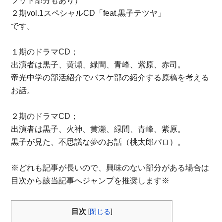
フリト部分もあり）
２期vol.1スペシャルCD「feat.黒子テツヤ」
です。
１期のドラマCD；
出演者は黒子、黄瀬、緑間、青峰、紫原、赤司。
帝光中学の部活紹介でバスケ部の紹介する原稿を考える
お話。
２期のドラマCD；
出演者は黒子、火神、黄瀬、緑間、青峰、紫原。
黒子が見た、不思議な夢のお話（桃太郎パロ）。
※どれも記事が長いので、興味のない部分がある場合は
目次から該当記事へジャンプを推奨します※
目次
[
閉じる
]