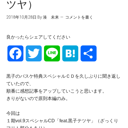
ツヤ）
2018年10月28日
By
湊 未来
コメントを書く
良かったらシェアしてください
Facebook
Twitter
Line
Hatena
共
有
黒子のバスケ特典スペシャルＣＤを久しぶりに聞き返し
ていたので、
順番に感想記事をアップしていこうと思います。
きりがないので原則本編のみ。
今回は
１期vol.9スペシャルCD「feat.黒子テツヤ」（ざっくり