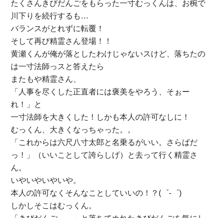
たくさんきびだんごをもらった一寸むっくんは、お椀で
川下りを続行するも…
バランスがとれずに転覆！
そして再び精霊さん登場！！
黄瀬くんが俺が落としたわけじゃないスけど、落ちたの
は一寸法師っスと答えたら
またもや精霊さん、
「人事を尽くした正直者には褒美をやろう、そぉー
れ！」と
一寸法師を大きくした！しかも本人の許可なしに！
むっくん、大きくなっちゃった。。
「これからは六尺八寸太郎と名乗るがいい。さらばだ
っ！」（いいことして誇らしげ）と去って行く精霊さ
ん。
いやいやいやいや。
本人の許可なくそんなことしていいの！？(゜-゜)
しかしそこはむっくん。