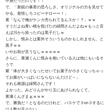
中身だったのです！！
で、「新鋭の暴君の恐ろしさ。オリジナルの力を見せて
やる。覚悟しろコピーヤローー！」
黄「なんで俺がケンカ売られてるんスか！？」ｗｗ
そうだよね青い桃を投げたの緑間さんだよねｗもっと言
えば川から拾ったのは黒子だしｗ
しかし、恨みとは案外そういうものかもしれません、と
黒子ｗｗ
いやお前が言うなしｗｗｗｗｗ
さらに、黄瀬くんに恨みを抱いている人は他にもいるそ
うで
紫「体が大きくなったせいでお菓子が小さくなっちゃっ
てお腹がいっぱいにならないんだけど～」
それも根源は緑間さんです！
よかった。みどりんがやり玉にあげられなくて。
黄瀬くんざまぁｗｗｗ
で、勝負だ！となるのだけれど、バスケで３on３するに
は人数が足りない。