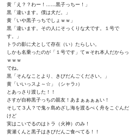
黄「え？？わー！……黒子っちー！」
黒「違います。僕は犬だ。」
黄「いや黒子っちでしょｗｗ」
黒「違います。その人にそっくりな犬です。１号で
す。」
トラの影に犬として存在（い）たらしい。
しかも名乗ったのが「１号です」てｗそれ本人だからっ
ｗｗｗ
でね。
黒「そんなことより、きびだんごください。」
黄「いいっスよ～☆」（シャラ♪）
とあっさり渡した！！
さすが自称黒子っちの親友！あまぁぁぁぁい！
そして３人？で鬼ヶ島めざし海を渡るべく舟をこぐんだ
けど
実はこいでるのはトラ（火神）のみ！
黄瀬くんと黒子はきびだんご食べてる！！