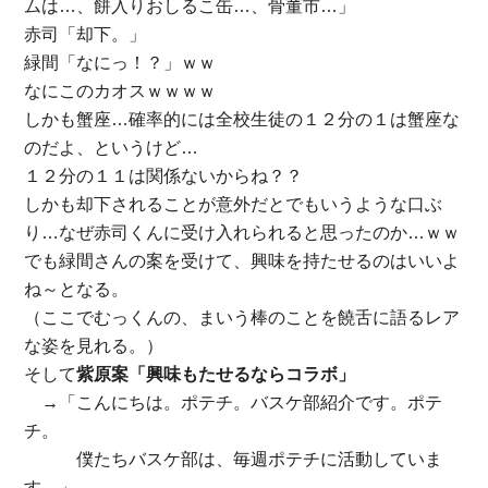
ムは…、餅入りおしるこ缶…、骨董市…」
赤司「却下。」
緑間「なにっ！？」ｗｗ
なにこのカオスｗｗｗｗ
しかも蟹座…確率的には全校生徒の１２分の１は蟹座な
のだよ、というけど…
１２分の１１は関係ないからね？？
しかも却下されることが意外だとでもいうような口ぶ
り…なぜ赤司くんに受け入れられると思ったのか…ｗｗ
でも緑間さんの案を受けて、興味を持たせるのはいいよ
ね～となる。
（ここでむっくんの、まいう棒のことを饒舌に語るレア
な姿を見れる。）
そして
紫原案「興味もたせるならコラボ」
→「こんにちは。ポテチ。バスケ部紹介です。ポテ
チ。
僕たちバスケ部は、毎週ポテチに活動していま
す。」