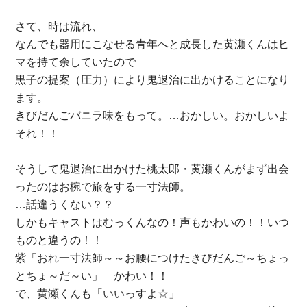
さて、時は流れ、
なんでも器用にこなせる青年へと成長した黄瀬くんはヒ
マを持て余していたので
黒子の提案（圧力）により鬼退治に出かけることになり
ます。
きびだんごバニラ味をもって。…おかしい。おかしいよ
それ！！
そうして鬼退治に出かけた桃太郎・黄瀬くんがまず出会
ったのはお椀で旅をする一寸法師。
…話違うくない？？
しかもキャストはむっくんなの！声もかわいの！！いつ
ものと違うの！！
紫「おれ一寸法師～～お腰につけたきびだんご～ちょっ
とちょ～だ～い」 かわい！！
で、黄瀬くんも「いいっすよ☆」