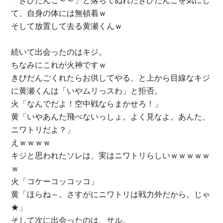
「きびだんご～～」と落ちてぬれたきびだんごを気にし
て、自身の体には無頓着ｗ
そして放置して去る黄瀬くんｗ
続いて出会ったのはキジ。
ちなみにこれが火神ですｗ
きびだんごくれたらお供してやる、と上から目線なキジ
に黄瀬くんは「いやムリっスわ」と拒否。
火「なんでだよ！空中戦ならまかせろ！」
黄「いやあんた飛べないっしょ。よく見なよ。あんた、
ニワトリだよ？」
えｗｗｗｗ
キジと思われたソレは、実はニワトリらしいｗｗｗｗｗ
ｗ
火「コケーコッコッコ」
黄「ほらね～。さすがにニワトリは戦力外だから。じゃ
★」
そして次に出会ったのは、サル。