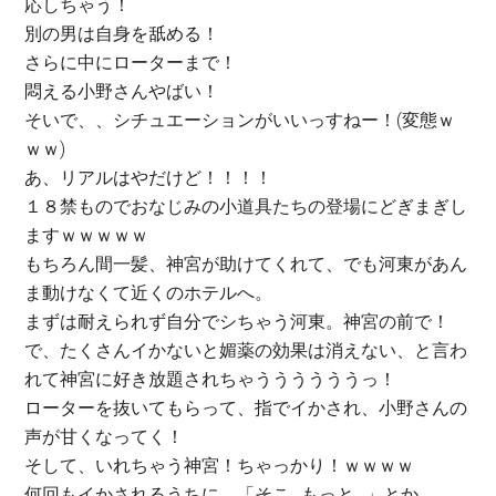
応しちゃう！
別の男は自身を舐める！
さらに中にローターまで！
悶える小野さんやばい！
そいで、、シチュエーションがいいっすねー！(変態ｗ
ｗｗ)
あ、リアルはやだけど！！！！
１８禁ものでおなじみの小道具たちの登場にどぎまぎし
ますｗｗｗｗｗ
もちろん間一髪、神宮が助けてくれて、でも河東があん
ま動けなくて近くのホテルへ。
まずは耐えられず自分でシちゃう河東。神宮の前で！
で、たくさんイかないと媚薬の効果は消えない、と言わ
れて神宮に好き放題されちゃううううううっ！
ローターを抜いてもらって、指でイかされ、小野さんの
声が甘くなってく！
そして、いれちゃう神宮！ちゃっかり！ｗｗｗｗ
何回もイかされるうちに、「そこ…もっと…」とか、