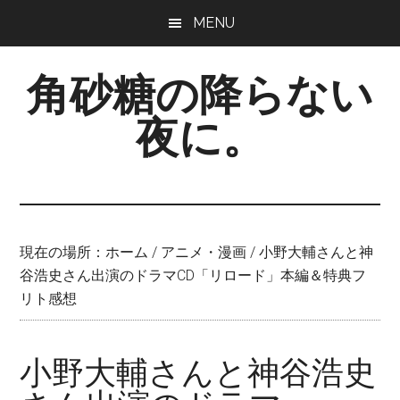
Skip
Skip
Skip
MENU
to
to
to
main
primary
footer
角砂糖の降らない
content
sidebar
夜に。
現在の場所：
ホーム
/
アニメ・漫画
/
小野大輔さんと神
谷浩史さん出演のドラマCD「リロード」本編＆特典フ
リト感想
小野大輔さんと神谷浩史