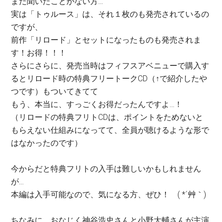
まだ聞いたことがない方…
実は「トゥルース」は、それ１枚のも発売されているの
ですが、
前作「リロード」とセットになったものも発売されま
す！お得！！！
さらにさらに、発売当時はフィフスアベニューで購入す
るとリロード時の特典フリートークCD（↑で紹介したや
つです）もついてきてて
もう、本当に、すっごくお得だったんですよ…！
（リロードの特典フリトCDは、ポイントをためないと
もらえない仕組みになってて、全員が聴けるような形で
はなかったのです）
今からだと特典フリトの入手は難しいかもしれません
が…
本編は入手可能なので、気になる方、ぜひ！ ( *´艸｀)
ちなみに、おなじく神谷浩史さんと小野大輔さんが主演