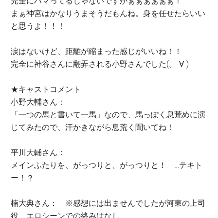
完全にハマってるじゃないですかぁぁぁぁぁぁ！
まぁ神宮はかなりうまそうだもんね。身を任せたらいい
と思うよ！！！
涙はないけど、距離が縮まった感じがいいね！！
完全に神谷さんに翻弄される小野さんでした(。-∀-)
★キャストコメント
小野大輔さん：
「一つの馬と書いて一馬」なので、馬っぽく息荒めに演
じてみたので、汗かきながら息荒く聞いてね！
平川大輔さん：
メインふたりを、がっつりと、がっつりと！ …テキト
ー！？
楠大典さん： ※感想には出ませんでしたが河東の上司
役、エロシーンでの絡みはなし