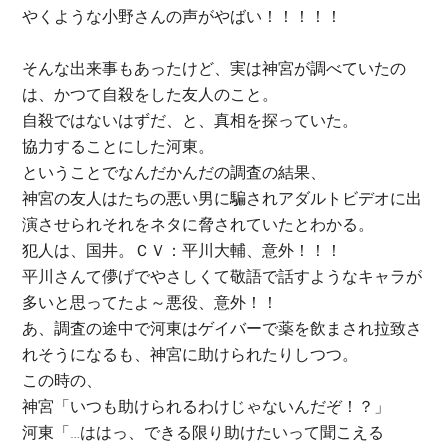
やくような小野さんの声がやばい！！！！！
そんな出来事もあったけど、実は神宮が調べていたの
は、かつて自殺をした友人のこと。
自殺ではないはずだ、と、真相を探っていた。
協力することにした河東。
ということでなんだかんだの調査の結果、
神宮の友人はたちの悪い男に騙されアダルトビデオに出
演させられそれをネタに脅されていたとわかる。
犯人は、国井。ＣＶ：平川大輔、意外！！！
平川さんて儚げでやさしくて敬語で話すようなキャラが
多いと思ってたよ～悪役、意外！！
あ、調査の途中で河東はゲイバーで薬を飲まされ拉致さ
れそうになるも、神宮に助けられたりしつつ。
この時の、
神宮「いつも助けられるわけじゃないんだぞ！？」
河東「…ははっ、できる限り助けたいって聞こえる