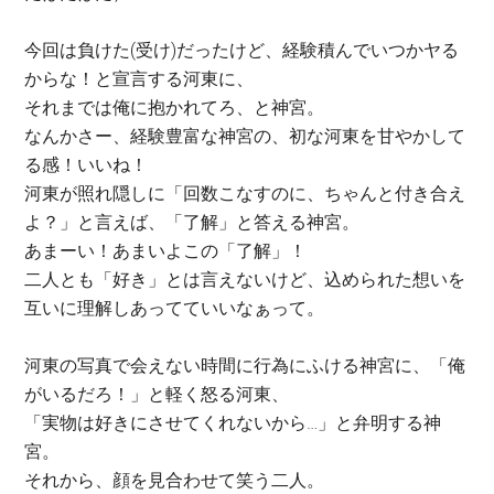
今回は負けた(受け)だったけど、経験積んでいつかヤる
からな！と宣言する河東に、
それまでは俺に抱かれてろ、と神宮。
なんかさー、経験豊富な神宮の、初な河東を甘やかして
る感！いいね！
河東が照れ隠しに「回数こなすのに、ちゃんと付き合え
よ？」と言えば、「了解」と答える神宮。
あまーい！あまいよこの「了解」！
二人とも「好き」とは言えないけど、込められた想いを
互いに理解しあってていいなぁって。
河東の写真で会えない時間に行為にふける神宮に、「俺
がいるだろ！」と軽く怒る河東、
「実物は好きにさせてくれないから…」と弁明する神
宮。
それから、顔を見合わせて笑う二人。