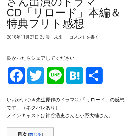
さん出演のドラマ
CD「リロード」本編＆
特典フリト感想
2018年11月27日
By
湊 未来
コメントを書く
良かったらシェアしてください
Facebook
Twitter
Line
Hatena
共
有
いおかいつき先生原作のドラマCD「リロード」の感想
です。（ネタバレあり）
メインキャストは神谷浩史さんと小野大輔さん。
目次
[
閉じる
]