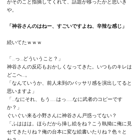
がそのこと指摘してくれて、話題が移ったかと思いき
や。
「神谷さんのはねー、すごいですよね、辛辣な感じ」
続いてたｗｗｗ
「…っ…どういうこと？」
神谷さんの反応もおかしくなってきた。いつものキレは
どこへ…。
「なんていうか、前人未到のバッサリ感を演出してると
思いますよ」
「…なにそれ、もう……はっ……なに武者のコピーです
か？」
ぐいぐい来る小野さんに神谷さん戸惑ってない？
「ふははは。ほらだから挿し絵をね？こう執拗に俺に見
せてきたりね？俺の台本に変な絵書いたりね？色々と
ね？」