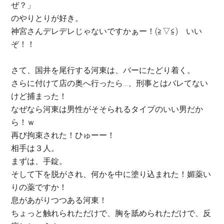
ぜ？」
のやりとりが好き。
神宮さんデレデレじゃないですかぁー！(≧▽≦) いい
ぞ！！
さて、国井を尾行する河東は、バーにたどり着く。
さらに付けて店の奥へ行ったら…、刑事とはバレてない
けど捕まった！
なぜなら河東は男性がそそられるタイプのいい男だか
ら！ｗ
再び拘束された！ひゅーー！
相手は３人。
まずは、手錠。
そして下を脱がされ、何かを中に塗り込まれた！媚薬い
りの薬ですか！
息があがりつつある河東！
ちょっと触れられただけで、胸を舐められただけで、反