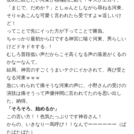
「まじで、だめか？」としゅんとしながら尋ねる河東、
そりゃあこんな可愛く言われたら受ですよｗ逞しいけ
ど！
ってことで先にイった方が下ってことで勝負。
ちゃっかり最初から口でする神宮に喘ぐ河東、男らしい
けどドキドキする…！
むしろ普段低い声だからこそ高くなる声の落差がくるの
かなーなんて。
結局、神宮のすごくうまいテクにイかされて、再び受と
なる河東ｗｗｗ
急にいれられて痛そうな河東の声に、小野さんの受けの
演技は痛そうって声優仲間に言われてたのを思い出し
た。納得。
「そろそろ、始めるか」
この言い方！！色気たっぷりです神谷さん！
からの、いきなり一馬呼び！！なんでーーーーーー（ば
たばたばた）