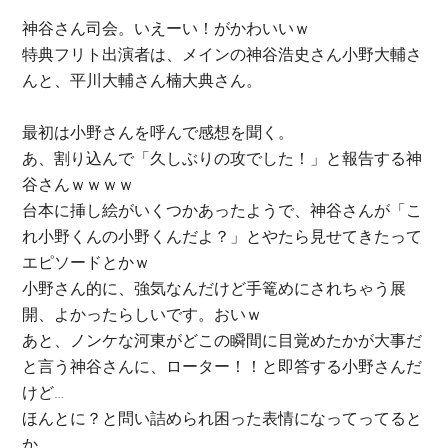
神谷さん司会。いえーい！がかわいいｗ
特典フリト出演者は、メインの神谷浩史さん小野大輔さ
んと、平川大輔さん楠大典さん。
最初は小野さんを呼んで感想を聞く。
あ、割り込んで「久しぶりの攻でした！」と報告する神
谷さんｗｗｗｗ
台本に挿し絵がいくつかあったようで、神谷さんが「こ
れ小野くんの小野くんだよ？」とやたら見せてきたって
エピソードとかｗ
小野さん的に、強気なんだけど手篭めにされちゃう展
開、よかったらしいです。おいｗ
あと、ノンケな河東がどこの瞬間に目覚めたかが大事だ
と言う神谷さんに、ローター！！と即答する小野さんだ
けど…
ほんとに？と問い詰められ困った表情になってってると
か、