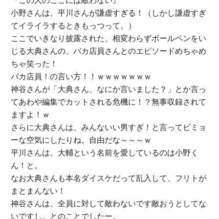
『この人のここには敵わない』
小野さんは、平川さんが謙虚すぎる！（しかし謙虚すぎ
てイライラするときもっつって。）
ここでいきなり披露された、相変わらずボールペンをい
じる大典さんの、バカ店員さんとのエピソードめちゃめ
ちゃ笑った！
バカ店員！の言い方！！ｗｗｗｗｗｗｗ
神谷さんが「大典さん、なにか言いました？」とか言っ
てあわや編集でカットされる危機に！？無事収録されて
ますよ！ｗ
さらに大典さんは、みんないい男すぎ！と言ってビミョ
ーな空気にしたりね。自由だな～～～ｗ
平川さんは、大輔という名前を愛しているのは小野く
ん！と。
なお大典さんも本名ダイスケだって乱入して、フリトが
まとまんない！
神谷さんは、全員に対して敵わないです敵おうとしてな
いですし。とのことでしたー。