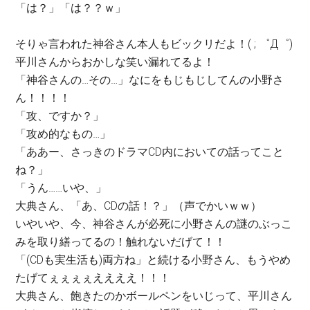
「は？」「は？？ｗ」
そりゃ言われた神谷さん本人もビックリだよ！( ; ゜Д゜)
平川さんからおかしな笑い漏れてるよ！
「神谷さんの…その…」なにをもじもじしてんの小野さ
ん！！！！
「攻、ですか？」
「攻め的なもの…」
「ああー、さっきのドラマCD内においての話ってこと
ね？」
「うん……いや、」
大典さん、「あ、CDの話！？」（声でかいｗｗ）
いやいや、今、神谷さんが必死に小野さんの謎のぶっこ
みを取り繕ってるの！触れないだげて！！
「(CDも実生活も)両方ね」と続ける小野さん、もうやめ
たげてぇぇぇぇええええ！！！
大典さん、飽きたのかボールペンをいじって、平川さん