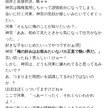
国井と直接対決。略ｗｗ
神宮は職権濫用しちゃって謹慎処分になってしまう。
会いに行く河東。神宮の笑顔が嬉しいみたいでくすぐっ
たい。
河東「そんなに俺のことが知りたいか？」
神宮「ああ、初めて見たときから気になって仕方がなか
った。」
好きな子をいじめたいってやつですかぁ(照)
神宮
「俺の好みはお前みたいなバカ正直で熱い男だ。」
言い切ったね！男らしい！ひゅー！
しかし、神宮は、どうも河東に嫌われてると思ってるみ
たいで？
あ、つまりまだ両想いを認識してるわけではないの
か…？
ほぼほぼくっついてますけどねｗ
ここで河東、「っあー！ったく、それくらいわかれ
よ！」
攻めに転じたい河東が積極的に動く！キスがエロイ。