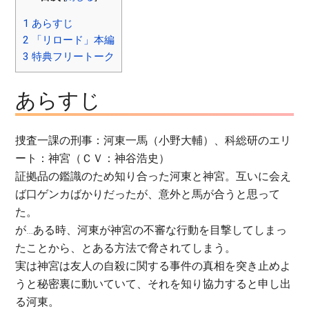
1
あらすじ
2
「リロード」本編
3
特典フリートーク
あらすじ
捜査一課の刑事：河東一馬（小野大輔）、科総研のエリ
ート：神宮（ＣＶ：神谷浩史）
証拠品の鑑識のため知り合った河東と神宮。互いに会え
ば口ゲンカばかりだったが、意外と馬が合うと思って
た。
が…ある時、河東が神宮の不審な行動を目撃してしまっ
たことから、とある方法で脅されてしまう。
実は神宮は友人の自殺に関する事件の真相を突き止めよ
うと秘密裏に動いていて、それを知り協力すると申し出
る河東。