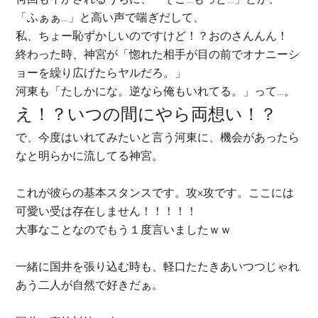
「ふぁぁ…」と高い声で喘ぎだして、
私、ちょー恥ずかしいのですけど！？おのさんんん！
終わった時、神宮が「惚れた相手が目の前でオナニーシ
ョーを繰り広げたらヤルだろ。」
河東も「たしかにな。逆なら俺もいれてる。」って…。
え！？いつの間にやら両想い！？
で、今度はいれてみたいと言う河東に、機会があったら
なと明らかに流してる神宮。
これが彼らの基本スタンスです。攻×攻です。ここには
可愛い受は存在しません！！！！！
大事なことなのでもう１度言いましたｗｗ
一緒に国井を張り込む時も、軽口たたきあいつつじゃれ
あう二人が自然で好きだぁ。