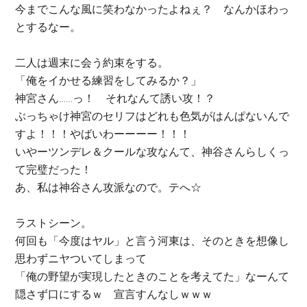
今までこんな風に笑わなかったよねぇ？ なんかほわっ
とするなー。
二人は週末に会う約束をする。
「俺をイかせる練習をしてみるか？」
神宮さん……っ！ それなんて誘い攻！？
ぶっちゃけ神宮のセリフはどれも色気がはんぱないんで
すよ！！！やばいわーーーー！！！
いやーツンデレ＆クールな攻なんて、神谷さんらしくっ
て完璧だった！
あ、私は神谷さん攻派なので。テへ☆
ラストシーン。
何回も「今度はヤル」と言う河東は、そのときを想像し
思わずニヤついてしまって
「俺の野望が実現したときのことを考えてた」なーんて
隠さず口にするｗ 宣言すんなしｗｗｗ