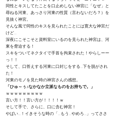
同性とキスしてたことを口止めしない神宮に「なぜ」と
尋ねる河東、あっさり河東の性質（言わないだろ？）を
見抜く神宮。
そんな風で同性のキスを見られたことには寛大な神宮だ
けど…
深夜にこそこそと資料室にいるのを見られた神宮は、河
東を脅迫する！
スキをついてネクタイで手首を拘束された！やらしーー
っ！！
そして、口答えする河東に口封じをする…下を脱がされ
た！
河東のモノを見た時の神宮さんの感想。
「ひゅ～ぅ♪なかなか立派なものをお持ちで。」
ｗｗｗｗｗｗｗｗｗ
言い方！！言い方が！！！！ｗ
そして手で、さらに、口に含む神宮！
やばい…！イきそうな時の「…もう…やめろ…」ってささ