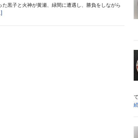
行った黒子と火神が黄瀬、緑間に遭遇し、勝負をしながら
about
]
黒
子
の
バ
ス
ケ
CD
ド
ラ
マ
シ
ア
タ
ー
感