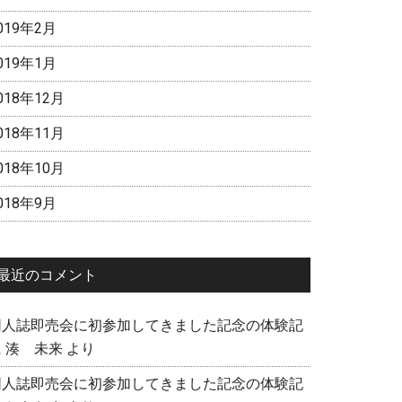
黄
019年2月
瀬
セ
019年1月
ッ
018年12月
ト
発
018年11月
売
018年10月
決
定！
018年9月
最近のコメント
同人誌即売会に初参加してきました記念の体験記
に
湊 未来
より
同人誌即売会に初参加してきました記念の体験記