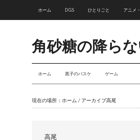
Skip
Skip
Skip
Skip
ホーム
DGS
ひとりごと
アニメ
to
to
to
to
main
secondary
primary
footer
content
menu
sidebar
角砂糖の降らな
ホーム
黒子のバスケ
ゲーム
現在の場所：
ホーム
/
アーカイブ高尾
高尾