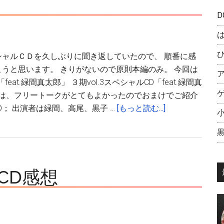
伊
ス
月
D
ペ
俊）
シ
ャ
シャルＣＤを久しぶりに聞き返していたので、 順番に感
ル
うと思います。 きりがないので原則本編のみ。 今回は
CD
「feat.緑間真太郎」 ３期vol.3スペシャルCD「feat.緑間真
感
方は、フリートークがとてもよかったのでおまけでご紹介
想
about
D； 出演者は緑間、高尾、黒子 …
[もっと読む...]
（feat.
黒
赤
子
司
の
征
バ
十
CD感想
ス
郎
ケ
／
ス
テ
ペ
ツ