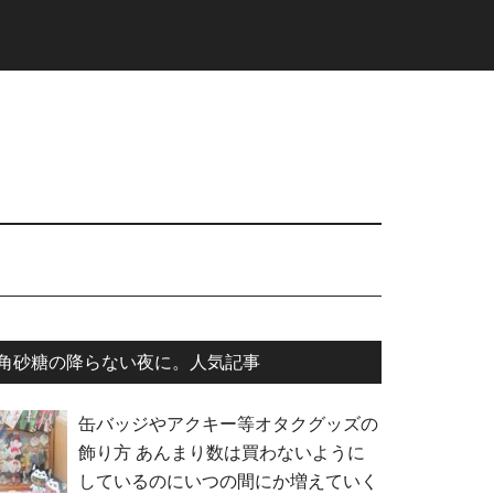
最
角砂糖の降らない夜に。人気記事
初
缶バッジやアクキー等オタクグッズの
の
飾り方
あんまり数は買わないように
サ
しているのにいつの間にか増えていく