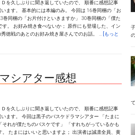
シ
ＣＤを久しぶりに聞き返していたので、 順番に感想記事
ヤ
ャ
います。 基本的には本編のみ。 今回は 16巻同梱の「お
２
ル
23巻同梱の「お片付けといきますか」 30巻同梱の「僕た
号）
CD
です。 お好み焼き食べないか； 原作にも登場した、イン
子
感
秀徳戦のあとのお好み焼き屋さんでのお話。 …
[もっと
の
想
（feat.
緑
間
真
ラマシアター感想
太
郎）
ＣＤを久しぶりに聞き返していたので、 順番に感想記事
います。 今回は黒子のバスケドラマシアター 「たまに
「それが僕たちのバスケです」 「すれちがっているかも
す。 たまにはいいと思いますよ； 出演者は誠凛全員、黄