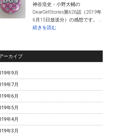
神谷浩史・小野大輔の
想
ス
DearGirlStories第626話（2019年
ケ
6月15日放送分）の感想です。 …
か
about
続きを読む
ら
DGS
ア
第
ニ
636
メ
アーカイブ
話
イ
感
ト
019年9月
想
限
定
019年7月
新
019年6月
グ
ッ
019年5月
ズ
019年4月
登
場！
019年3月