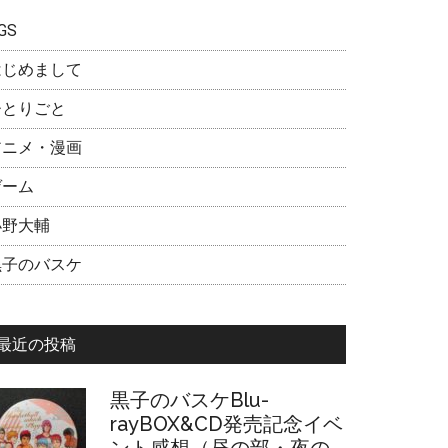
GS
t
はじめまして
t
ひとりごと
アニメ・漫画
e
ゲーム
r
小野大輔
黒子のバスケ
最近の投稿
黒子のバスケBlu-
rayBOX&CD発売記念イベ