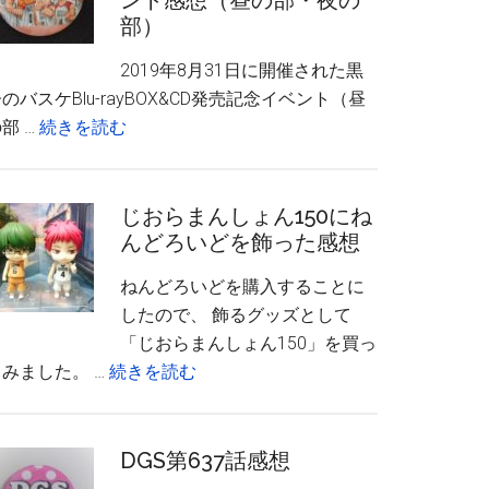
ント感想（昼の部・夜の
部）
2019年8月31日に開催された黒
のバスケBlu-rayBOX&CD発売記念イベント（昼
about
部 …
続きを読む
黒
子
の
じおらまんしょん150にね
んどろいどを飾った感想
バ
ス
ねんどろいどを購入することに
ケ
したので、 飾るグッズとして
Blu-
「じおらまんしょん150」を買っ
rayBOX&CD
about
てみました。 …
続きを読む
発
じ
売
お
記
ら
DGS第637話感想
念
ま