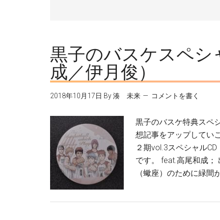
黒子のバスケスペシャル
成／伊月俊）
2018年10月17日
By
湊 未来
コメントを書く
黒子のバスケ特典スペ
想記事をアップしていこ
２期vol.3スペシャルCD
です。 feat.高尾和
（蠍座）のために緑間が