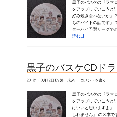
黒子のバスケのドラマ
をアップしていこうと思
好み焼き食べないか」 
ちのバイトの話です」 
ターハイ予選リーグでの
about
読む...]
黒
子
の
バ
黒子のバスケCDド
ス
ケ
2018年10月12日
By
湊 未来
コメントを書く
ド
ラ
黒子のバスケのドラマ
マ
をアップしていこうと思
CD
はいいと思いますよ」 
感
しれません」 の３本で