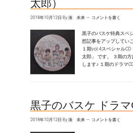
太郎）
2018年10月12日
By
湊 未来
コメントを書く
黒子のバスケ特典スペ
想記事をアップしていこ
１期vol.4スペシャルCD
太郎」 です。 ３期の
します♪ １期のドラマC
黒子のバスケ ドラマ
2018年10月12日
By
湊 未来
コメントを書く