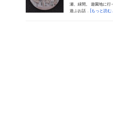
想
瀬、緑間。 遊園地に
遊ぶお話 …
[もっと読む...