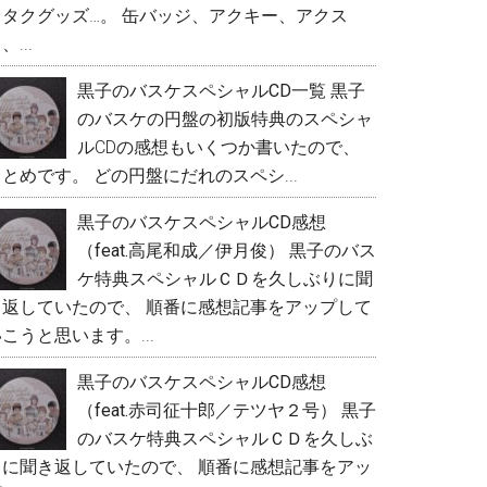
イ
オタクグッズ…。 缶バッジ、アクキー、アクス
、...
ド
黒子のバスケスペシャルCD一覧
黒子
バ
のバスケの円盤の初版特典のスペシャ
ー
ルCDの感想もいくつか書いたので、
とめです。 どの円盤にだれのスペシ...
黒子のバスケスペシャルCD感想
（feat.高尾和成／伊月俊）
黒子のバス
ケ特典スペシャルＣＤを久しぶりに聞
き返していたので、 順番に感想記事をアップして
こうと思います。...
黒子のバスケスペシャルCD感想
（feat.赤司征十郎／テツヤ２号）
黒子
のバスケ特典スペシャルＣＤを久しぶ
りに聞き返していたので、 順番に感想記事をアッ