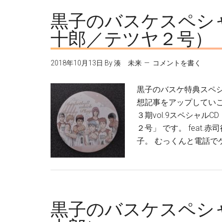
黒子のバスケスペシャル
十郎／テツヤ２号）
2018年10月13日
By
湊 未来
コメントを書く
黒子のバスケ特典スペ
想記事をアップしていこ
３期vol.9スペシャルCD
２号」 です。 feat
子。 むっくんと電話で
黒子のバスケスペシャル