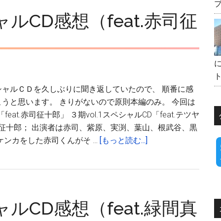
バ
プ
CD感想（feat.赤司征
ス
ケ
ス
ペ
シ
ト
ャ
シャルＣＤを久しぶりに聞き返していたので、 順番に感
ル
うと思います。 きりがないので原則本編のみ。 今回は
CD
「feat.赤司征十郎」 ３期vol.1スペシャルCD「feat.テツヤ
感
.赤司征十郎； 出演者は赤司、紫原、実渕、葉山、根武谷、黒
想
about
ケンカをした赤司くんがそ …
[もっと読む...]
（feat.
黒
高
子
尾
の
和
バ
成
CD感想（feat.緑間真
ス
／
ケ