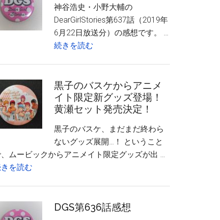
イ
神谷浩史・小野大輔の
ん
ベ
DearGirlStories第637話（2019年
し
ン
6月22日放送分）の感想です。 …
ょ
ト
about
続きを読む
ん
感
DGS
150
想
第
に
（昼
637
黒子のバスケからアニメ
ね
の
イト限定新グッズ登場！
話
ん
部・
黄瀬セット発売決定！
感
ど
夜
想
ろ
黒子のバスケ、まだまだ終わら
の
い
ないグッズ展開…！ ということ
部）
ど
で、ムービックからアニメイト限定グッズが出 …
を
about
続きを読む
飾
黒
っ
子
た
の
DGS第636話感想
感
バ