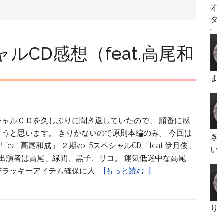
タ
CD感想（feat.高尾和
ま
シャルＣＤを久しぶりに聞き返していたので、 順番に感
うと思います。 きりがないので原則本編のみ。 今回は
「feat.高尾和成」 ２期vol.5スペシャルCD「feat.伊月俊」
い
成； 出演者は高尾、緑間、黒子、リコ。 運気低迷中な高尾
about
ラッキーアイテム確保に人 …
[もっと読む...]
黒
子
の