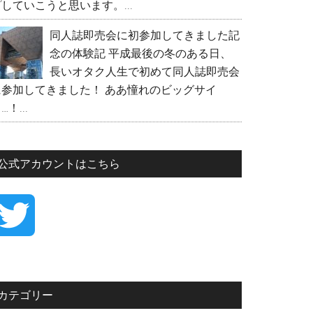
していこうと思います。...
同人誌即売会に初参加してきました記
念の体験記
平成最後の冬のある日、
長いオタク人生で初めて同人誌即売会
に参加してきました！ ああ憧れのビッグサイ
…！...
公式アカウントはこちら
T
w
カテゴリー
i